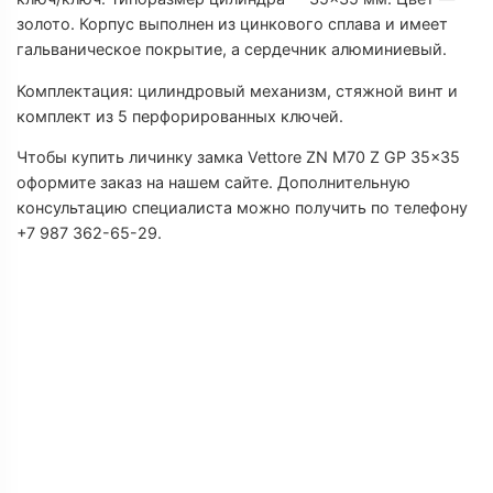
П
золото. Корпус выполнен из цинкового сплава и имеет
гальваническое покрытие, а сердечник алюминиевый.
С
Комплектация: цилиндровый механизм, стяжной винт и
комплект из 5 перфорированных ключей.
Т
Чтобы купить личинку замка Vettore ZN M70 Z GP 35×35
оформите заказ на нашем сайте. Дополнительную
Т
консультацию специалиста можно получить по телефону
+7 987 362-65-29.
Т
К
М
Т
К