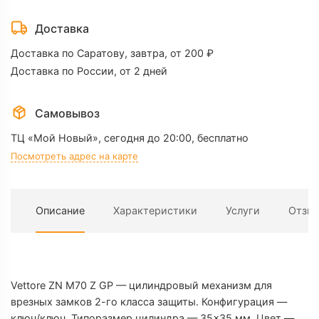
Vettore
ZN
Доставка
M70
Доставка по Саратову, завтра, от 200 ₽
Z
Доставка по России, от 2 дней
GP
35x35
(золото)
Самовывоз
ТЦ «Мой Новый»,
сегодня до 20:00, бесплатно
Посмотреть адрес на карте
Описание
Характеристики
Услуги
Отзы
Х
Vettore ZN M70 Z GP — цилиндровый механизм для
врезных замков 2-го класса защиты. Конфигурация —
ключ/ключ. Типоразмер цилиндра — 35×35 мм. Цвет —