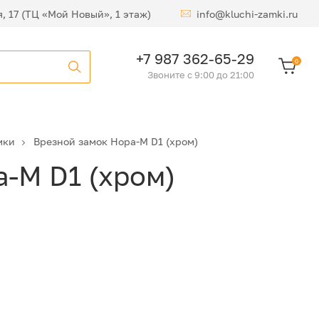
я, 17 (ТЦ «Мой Новый», 1 этаж)
info@kluchi-zamki.ru
900
₽
В корзину
+7 987 362-65-29
0
Звоните с 9:00 до 21:00
мки
Врезной замок Нора-М D1 (хром)
-М D1 (хром)