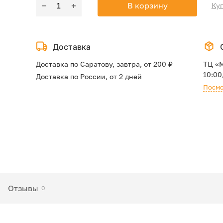
Количество
‒
+
В корзину
Куп
товара
Врезной
замок
Доставка
Нора-
М
Доставка по Саратову, завтра, от 200 ₽
ТЦ «
D1
10:00
Доставка по России, от 2 дней
(хром)
Посмо
Отзывы
0