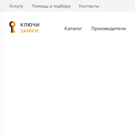
Услуги
Помощь в подборе
Контакты
Врезной замок Нора-М D1 (хром)
Каталог
Производители