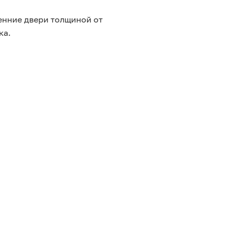
Ха
енние двери толщиной от
ка.
Про
Стр
Тип
Тип
Цве