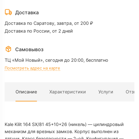
Kale
Kilit
Доставка
164
Доставка по Саратову, завтра, от 200 ₽
SX/81
Доставка по России, от 2 дней
45+10+26
(никель)
Самовывоз
ТЦ «Мой Новый»,
сегодня до 20:00, бесплатно
Посмотреть адрес на карте
Описание
Характеристики
Услуги
Отзы
Х
Kale Kilit 164 SX/81 45+10+26 (никель) — цилиндровый
механизм для врезных замков. Корпус выполнен из
латуни. Класс безопасности — 2-ой. Конфигурация —