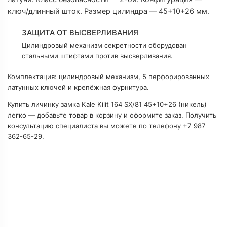
П
ключ/длинный шток. Размер цилиндра — 45+10+26 мм.
ЗАЩИТА ОТ ВЫСВЕРЛИВАНИЯ
С
Цилиндровый механизм секретности оборудован
стальными штифтами против высверливания.
Т
Комплектация: цилиндровый механизм, 5 перфорированных
Т
латунных ключей и крепёжная фурнитура.
Купить личинку замка Kale Kilit 164 SX/81 45+10+26 (никель)
К
легко — добавьте товар в корзину и оформите заказ. Получить
консультацию специалиста вы можете по телефону +7 987
М
362-65-29.
Т
К
К