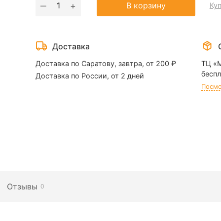
Количество
‒
+
В корзину
Куп
товара
Врезной
замок
Доставка
Гардиан
10.01
Доставка по Саратову, завтра, от 200 ₽
ТЦ «
беспл
Доставка по России, от 2 дней
Посмо
Отзывы
0