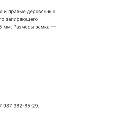
Ха
ые и правые деревянные
ого запирающего
75 мм. Размеры замка —
Про
Стр
Тип
Тип
7 987 362-65-29.
Кол
Тип