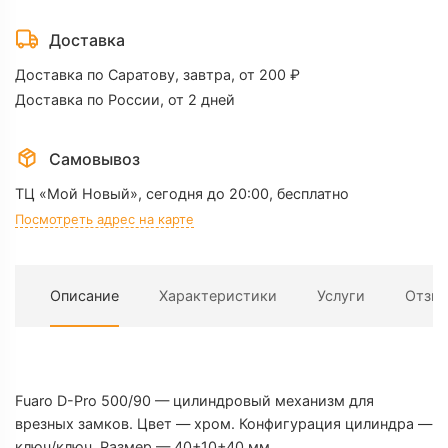
Fuaro
D-
Доставка
Pro
Доставка по Саратову, завтра, от 200 ₽
500/90
Доставка по России, от 2 дней
40+10+40
(хром)
Самовывоз
ТЦ «Мой Новый»,
сегодня до 20:00, бесплатно
Посмотреть адрес на карте
Описание
Характеристики
Услуги
Отзы
Х
Fuaro D-Pro 500/90 — цилиндровый механизм для
врезных замков. Цвет — хром. Конфигурация цилиндра —
ключ/ключ. Размер — 40+10+40 мм.