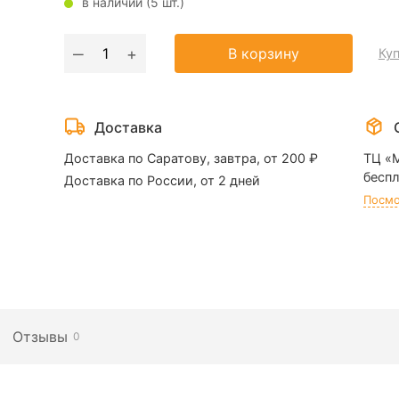
в наличии (5 шт.)
Количество
‒
+
В корзину
Куп
товара
Цилиндровый
механизм
Доставка
Fuaro
D-
Доставка по Саратову, завтра, от 200 ₽
ТЦ «
Pro
беспл
Доставка по России, от 2 дней
500/70
Посмо
30+10+30
(латунь)
Отзывы
0