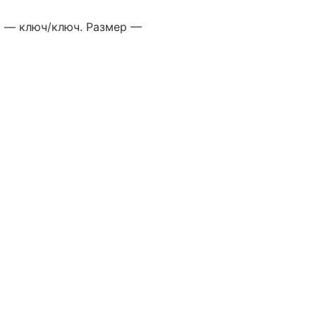
Ха
а — ключ/ключ. Размер —
Про
Стр
Тип
Цве