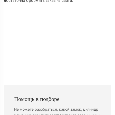
достаточно оформить заказ на сайте.
Д
Д
К
К
Помощь в подборе
Не можете разобраться, какой замок, цилиндр