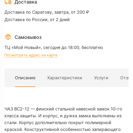
ВС2-
Доставка
12
Доставка по Саратову, завтра, от 200 ₽
Доставка по России, от 2 дней
Самовывоз
ТЦ «Мой Новый»,
сегодня до 18:00, бесплатно
Посмотреть адрес на карте
Описание
Характеристики
Услуги
Отзы
Х
ЧАЗ ВС2-12 — финский стальной навесной замок 10-го
класса защиты. И корпус, и дужка замка выполнены из
стали. Корпус дополнительно покрыт полимерной
П
краской. Конструктивной особенностью запирающего