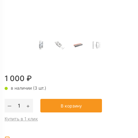
1 000
₽
в наличии (3 шт.)
Количество
‒
+
В корзину
товара
Врезной
Купить в 1 клик
замок
Аллюр