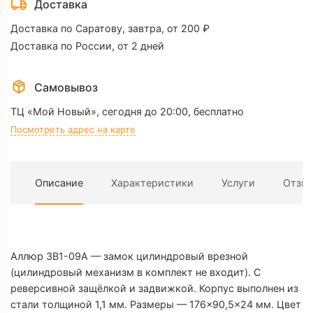
ЗВ1-
Доставка
09А
Доставка по Саратову, завтра, от 200 ₽
Доставка по России, от 2 дней
Самовывоз
ТЦ «Мой Новый»,
сегодня до 20:00, бесплатно
Посмотреть адрес на карте
Описание
Характеристики
Услуги
Отзы
Х
Аллюр ЗВ1-09А — замок цилиндровый врезной
(цилиндровый механизм в комплект не входит). С
реверсивной защёлкой и задвижкой. Корпус выполнен из
П
стали толщиной 1,1 мм. Размеры — 176×90,5×24 мм. Цвет