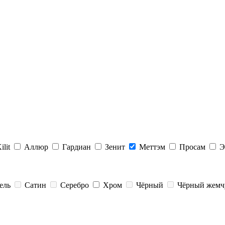
ilit
Аллюр
Гардиан
Зенит
Меттэм
Просам
Э
ель
Сатин
Серебро
Хром
Чёрный
Чёрный жемч