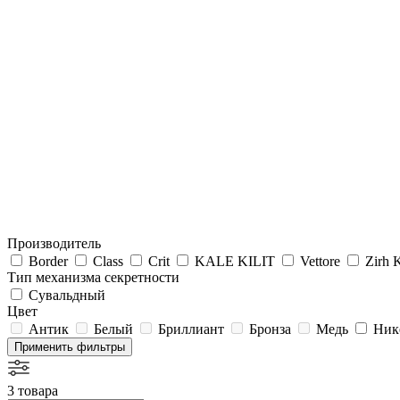
Производитель
Border
Class
Crit
KALE KILIT
Vettore
Zirh K
Тип механизма секретности
Сувальдный
Цвет
Антик
Белый
Бриллиант
Бронза
Медь
Ник
Применить фильтры
3 товара