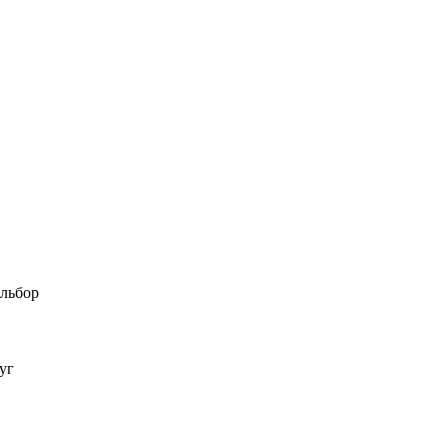
льбор
уг