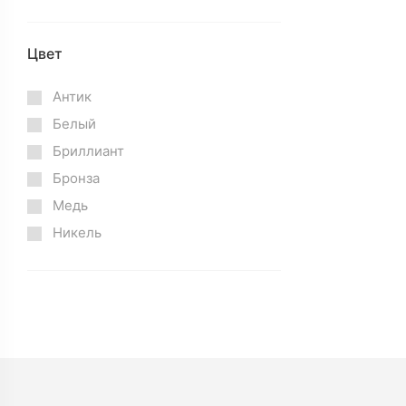
Цвет
Антик
Белый
Бриллиант
Бронза
Медь
Никель
Сатин
Серебро
Хром
Чёрный
Чёрный жемчуг