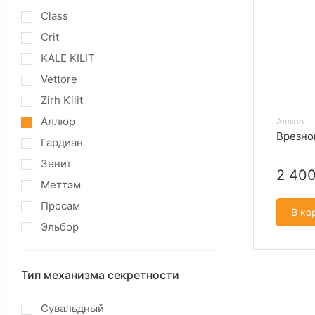
Class
Crit
KALE KILIT
Vettore
Zirh Kilit
Аллюр
Аллюр
Врезно
Гардиан
Зенит
2 40
Меттэм
Просам
В ко
Эльбор
Тип механизма секретности
Сувальдный