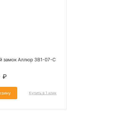
й замок Аллюр ЗВ1-07-С
0
₽
рзину
Купить в 1 клик